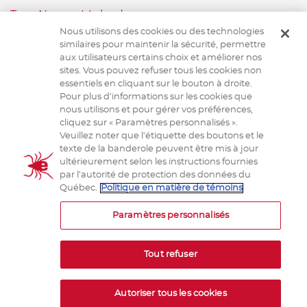
Terre-Neuve-et-Labrador
Nous utilisons des cookies ou des technologies
Nova Scotia Department of Health and Wellness
similaires pour maintenir la sécurité, permettre
Ministère de la Santé et Mieux-être, Ile-du-Prince-Édouard
aux utilisateurs certains choix et améliorer nos
sites. Vous pouvez refuser tous les cookies non
Santé publique Ontario
essentiels en cliquant sur le bouton à droite.
Saskatchewan Ministry of Health
Pour plus d’informations sur les cookies que
nous utilisons et pour gérer vos préférences,
Système canadien de surveillance de la santé animale
cliquez sur « Paramètres personnalisés ».
Veuillez noter que l’étiquette des boutons et le
Santé animale Canada
texte de la banderole peuvent être mis à jour
ultérieurement selon les instructions fournies
par l’autorité de protection des données du
Québec.
Politique en matière de témoins
TERMES ET CONDITIONS
Paramètres personnalisés
Tout refuser
Autoriser tous les cookies
eTick © 2026 etick.ca